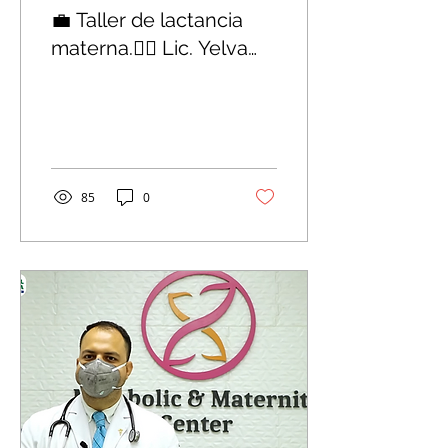
💼 Taller de lactancia
materna.👨‍⚕️ Lic. Yelva
Bonilla
85
0