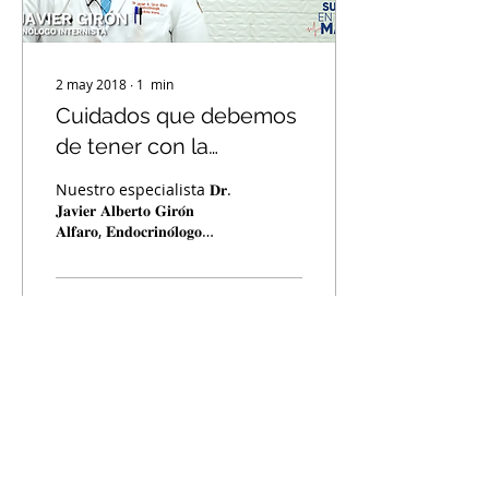
2 may 2018
∙
1
min
Cuidados que debemos
de tener con la
enfermedad de la
Nuestro especialista 𝐃𝐫.
diabetes en el
𝐉𝐚𝐯𝐢𝐞𝐫 𝐀𝐥𝐛𝐞𝐫𝐭𝐨 𝐆𝐢𝐫𝐨́𝐧
𝐀𝐥𝐟𝐚𝐫𝐨, 𝐄𝐧𝐝𝐨𝐜𝐫𝐢𝐧𝐨́𝐥𝐨𝐠𝐨
embarazo.
𝐈𝐧𝐭𝐞𝐫𝐧𝐢𝐬𝐭𝐚, nos...
27
0