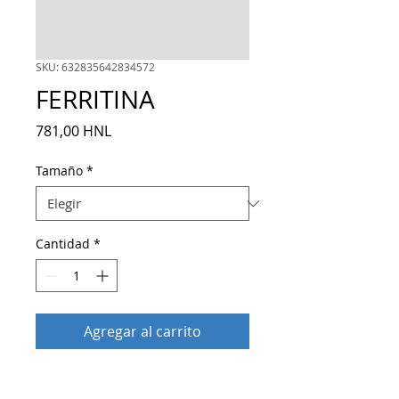
SKU: 632835642834572
FERRITINA
Precio
781,00 HNL
Tamaño
*
Cantidad
*
Agregar al carrito